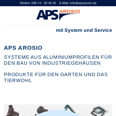
Zum
Telefon: 098 74 - 50 45 45 E-Mail: info@apsarosio.de
Inhalt
springen
mit System und Service
APS AROSIO
SYSTEME AUS ALUMINIUMPROFILEN FÜR
DEN BAU VON INDUSTRIEGEHÄUSEN
PRODUKTE FÜR DEN GARTEN UND DAS
TIERWOHL