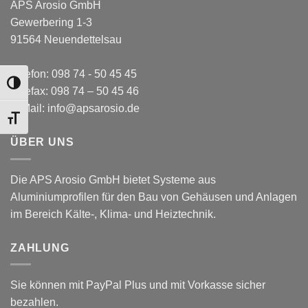
APS Arosio GmbH
Gewerbering 1-3
91564 Neuendettelsau
Telefon: 098 74 - 50 45 45
TOGGLE HIGH CONTRAST
Telefax: 098 74 – 50 45 46
E-Mail: info@apsarosio.de
TOGGLE FONT SIZE
ÜBER UNS
Die APS Arosio GmbH bietet Systeme aus
Aluminiumprofilen für den Bau von Gehäusen und Anlagen
im Bereich Kälte-, Klima- und Heiztechnik.
ZAHLUNG
Sie können mit PayPal Plus und mit Vorkasse sicher
bezahlen.