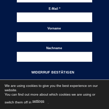
E-Mail
*
Vorname
E-
Mail
(wiederholen)
*
Nachname
WIDERRUF BESTÄTIGEN
We are using cookies to give you the best experience on our
IMPRESSUM
DATENSCHUTZ
WIDERRUF
website.
VERKAUFSBEDINGUNGEN
VERHALTENSKODEX
You can find out more about which cookies we are using or
Copyright 2026 ©
APS Arosio GmbH
settings
switch them off in
.