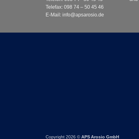
Telefax: 098 74 – 50 45 46
E-Mail: info@apsarosio.de
Copyright 2026 ©
APS Arosio GmbH