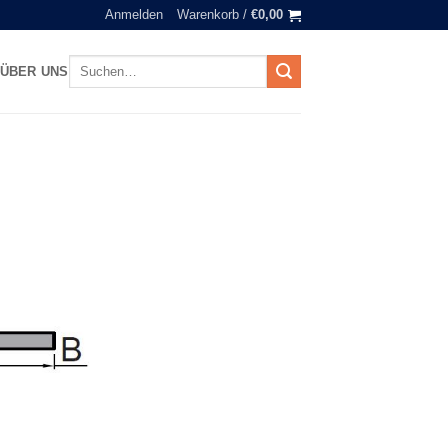
Anmelden
Warenkorb /
€
0,00
Suchen
ÜBER UNS
nach: