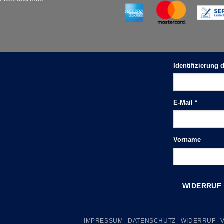
Identifizierung
E-Mail
*
E-
Vorname
Mail
(wiederholen)
*
WIDERRUF
IMPRESSUM
DATENSCHUTZ
WIDERRUF