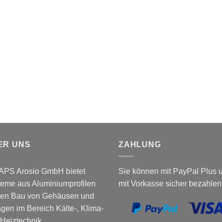
ER UNS
ZAHLUNG
 APS Arosio GmbH bietet
Sie können mit PayPal Plus 
eme aus Aluminiumprofilen
mit Vorkasse sicher bezahlen
 den Bau von Gehäusen und
gen im Bereich Kälte-, Klima-
Heiztechnik.