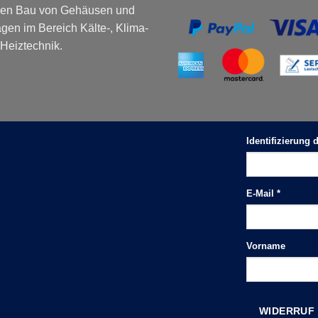
 den Bau von Gehäusen und
gen im Bereich Kälte-, Klima-
Heiztechnik.
Identifizierung
E-Mail
*
E-
Vorname
Mail
(wiederholen)
*
WIDERRUF