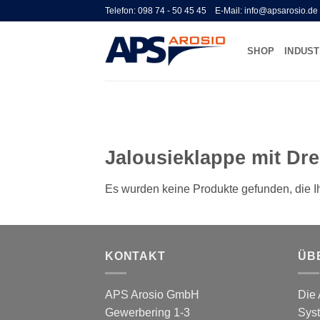
Zum
Telefon: 098 74 - 50 45 45 E-Mail: info@apsarosio.de
Inhalt
springen
SHOP
INDUST
Jalousieklappe mit Dre
Es wurden keine Produkte gefunden, die I
KONTAKT
ÜB
APS Arosio GmbH
Die
Gewerbering 1-3
Syst