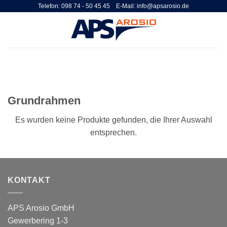
Zum
Telefon: 098 74 - 50 45 45 E-Mail: info@apsarosio.de
Inhalt
springen
Grundrahmen
Es wurden keine Produkte gefunden, die Ihrer Auswahl
entsprechen.
KONTAKT
APS Arosio GmbH
Gewerbering 1-3