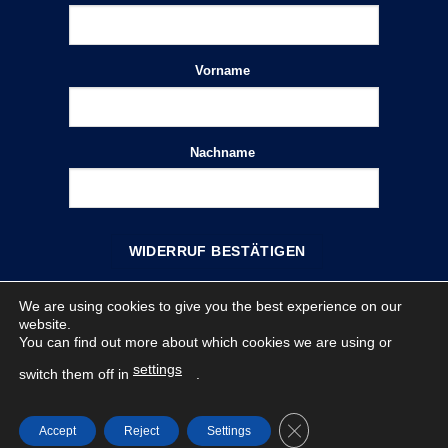
Vorname
E-
Mail
(wiederholen)
*
Nachname
WIDERRUF BESTÄTIGEN
We are using cookies to give you the best experience on our
IMPRESSUM
DATENSCHUTZ
WIDERRUF
website.
VERKAUFSBEDINGUNGEN
VERHALTENSKODEX
You can find out more about which cookies we are using or
Copyright 2026 ©
APS Arosio GmbH
settings
switch them off in
.
VERTRAG WIDERRUFEN
CLOSE GDPR COOKI
Accept
Reject
Settings