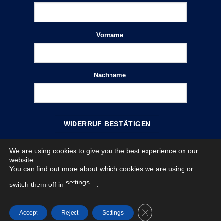
Vorname
E-
Mail
(wiederholen)
*
Nachname
WIDERRUF BESTÄTIGEN
We are using cookies to give you the best experience on our
IMPRESSUM
DATENSCHUTZ
WIDERRUF
website.
VERKAUFSBEDINGUNGEN
VERHALTENSKODEX
You can find out more about which cookies we are using or
Copyright 2026 ©
APS Arosio GmbH
settings
switch them off in
.
VERTRAG WIDERRUFEN
CLOSE GDPR COOKI
Accept
Reject
Settings