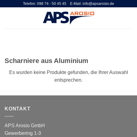
Zum
Telefon: 098 74 - 50 45 45 E-Mail: info@apsarosio.de
Inhalt
springen
Scharniere aus Aluminium
Es wurden keine Produkte gefunden, die Ihrer Auswahl
entsprechen.
KONTAKT
APS Arosio GmbH
Gewerbering 1-3